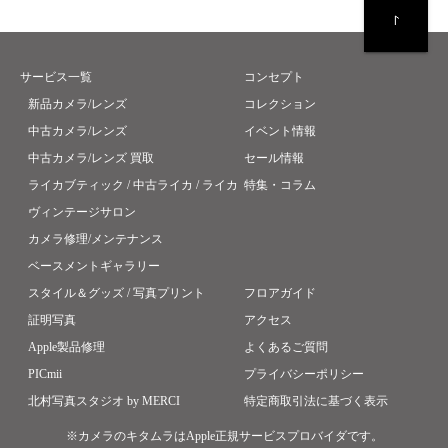
サービス一覧
コンセプト
新品カメラ/レンズ
コレクション
中古カメラ/レンズ
イベント情報
中古カメラ/レンズ 買取
セール情報
ライカブティック / 中古ライカ / ライカ
特集・コラム
ヴィンテージサロン
カメラ修理/メンテナンス
ベースメントギャラリー
スタイル＆グッズ / 写真プリント
フロアガイド
証明写真
アクセス
Apple製品修理
よくあるご質問
PICmii
プライバシーポリシー
北村写真スタジオ by MERCI
特定商取引法に基づく表示
※カメラのキタムラはApple正規サービスプロバイダです。