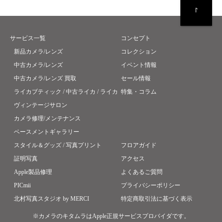
サービス一覧
コンセプト
新品カメラ/レンズ
コレクション
中古カメラ/レンズ
イベント情報
中古カメラ/レンズ 買取
セール情報
ライカブティック / 中古ライカ / ライカ
特集・コラム
ヴィンテージサロン
カメラ修理/メンテナンス
ベースメントギャラリー
スタイル＆グッズ / 写真プリント
フロアガイド
証明写真
アクセス
Apple製品修理
よくあるご質問
PICmii
プライバシーポリシー
北村写真スタジオ by MERCI
特定商取引法に基づく表示
※カメラのキタムラはApple正規サービスプロバイダです。