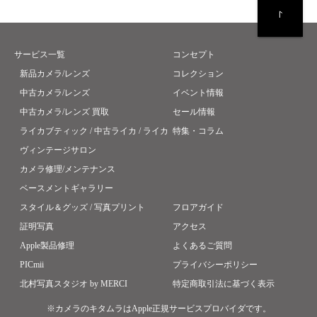
サービス一覧
コンセプト
新品カメラ/レンズ
コレクション
中古カメラ/レンズ
イベント情報
中古カメラ/レンズ 買取
セール情報
ライカブティック / 中古ライカ / ライカ
特集・コラム
ヴィンテージサロン
カメラ修理/メンテナンス
ベースメントギャラリー
スタイル＆グッズ / 写真プリント
フロアガイド
証明写真
アクセス
Apple製品修理
よくあるご質問
PICmii
プライバシーポリシー
北村写真スタジオ by MERCI
特定商取引法に基づく表示
※カメラのキタムラはApple正規サービスプロバイダです。