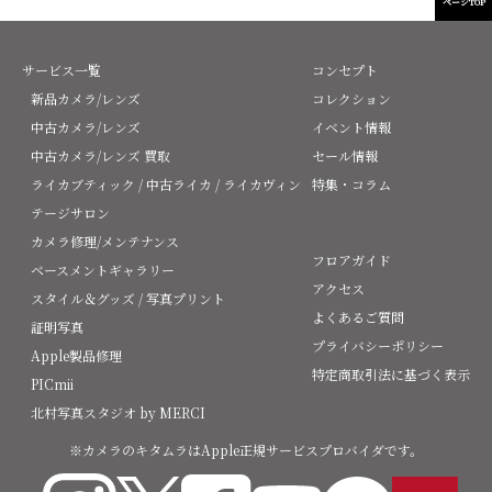
ページTOP
サービス一覧
コンセプト
新品カメラ/レンズ
コレクション
中古カメラ/レンズ
イベント情報
中古カメラ/レンズ 買取
セール情報
ライカブティック / 中古ライカ / ライカヴィン
特集・コラム
テージサロン
カメラ修理/メンテナンス
フロアガイド
ベースメントギャラリー
アクセス
スタイル＆グッズ / 写真プリント
よくあるご質問
証明写真
プライバシーポリシー
Apple製品修理
特定商取引法に基づく表示
PICmii
北村写真スタジオ by MERCI
※カメラのキタムラはApple正規サービスプロバイダです。