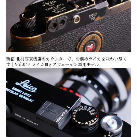
新宿 北村写真機店のカウンターで、お薦めライカを味わい尽く
す｜Vol.047 ライカⅢg スウェーデン軍用モデル