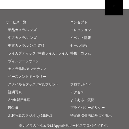
サービス一覧
コンセプト
新品カメラ/レンズ
コレクション
中古カメラ/レンズ
イベント情報
中古カメラ/レンズ 買取
セール情報
ライカブティック / 中古ライカ / ライカ
特集・コラム
ヴィンテージサロン
カメラ修理/メンテナンス
ベースメントギャラリー
スタイル＆グッズ / 写真プリント
フロアガイド
証明写真
アクセス
Apple製品修理
よくあるご質問
PICmii
プライバシーポリシー
北村写真スタジオ by MERCI
特定商取引法に基づく表示
※カメラのキタムラはApple正規サービスプロバイダです。