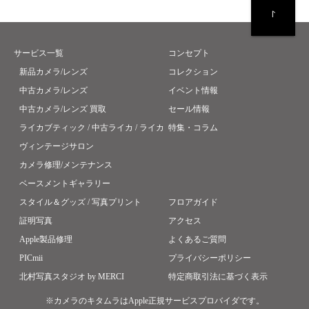
サービス一覧
コンセプト
新品カメラ/レンズ
コレクション
中古カメラ/レンズ
イベント情報
中古カメラ/レンズ 買取
セール情報
ライカブティック / 中古ライカ / ライカ
特集・コラム
ヴィンテージサロン
カメラ修理/メンテナンス
ベースメントギャラリー
スタイル＆グッズ / 写真プリント
フロアガイド
証明写真
アクセス
Apple製品修理
よくあるご質問
PICmii
プライバシーポリシー
北村写真スタジオ by MERCI
特定商取引法に基づく表示
※カメラのキタムラはApple正規サービスプロバイダです。