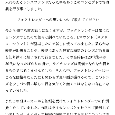
入れのあるレンズブランドだった事もありこのコンセプトで写真
展を行う事にしました。
フォクトレンダーへの想いについて教えてください
今から40年も前の話しになりますが、フォクトレンダーは気にな
るレンズでしたので色々と調べていたころ、Lマウント（スクリ
ューマウント）が登場したので試しに使ってみました。柔らかな
表現が出来ることや、表現にあった豊富な種類のレンズがある事
を知り徐々に魅了されて行きました。その当時私は20代後半か
30代になったばかりの頃で、ライカレンズは高価でなかなか買え
るものではありませんでした。そんな中、フォクトレンダーは手
ごろな価格帯だったにも関わらず良い画が撮れるので、このレン
ズを少しづつ買い増して行き気付くと無くてはならない存在にな
っていました。
またこの頃メーカーから依頼を受けてフォクトレンダーでの作例
撮りをしていました。作例はライカレンズと対比させて撮影して
いましたが、そうやって精緻に撮影すればするほどこのレンズの