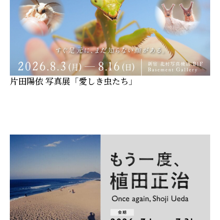
片田陽依 写真展「愛しき虫たち」