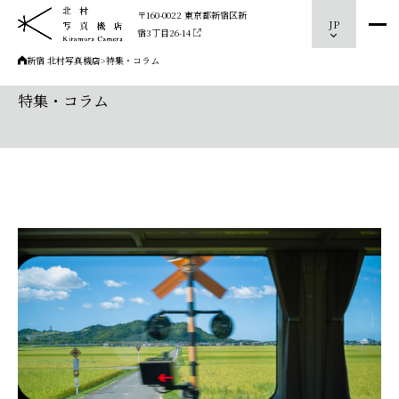
〒160-0022 東京都新宿区新
JP
宿3丁目26-14
新宿 北村写真機店
>
特集・コラム
特集・コラム