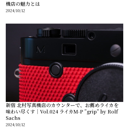
機店の魅力とは
2024/10/12
新宿 北村写真機店のカウンターで、お薦めライカを
味わい尽くす｜Vol.024 ライカM-P ”grip” by Rolf
Sachs
2024/10/12