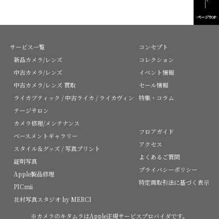
ページTOP
サービス一覧
コンセプト
新品カメラ/レンズ
コレクション
中古カメラ/レンズ
イベント情報
中古カメラ/レンズ 買取
セール情報
ライカブティック / 中古ライカ / ライカヴィン
特集・コラム
テージサロン
カメラ修理/メンテナンス
フロアガイド
ベースメントギャラリー
アクセス
スタイル＆グッズ / 写真プリント
よくあるご質問
証明写真
プライバシーポリシー
Apple製品修理
特定商取引法に基づく表示
PICmii
北村写真スタジオ by MERCI
※カメラのキタムラはApple正規サービスプロバイダです。