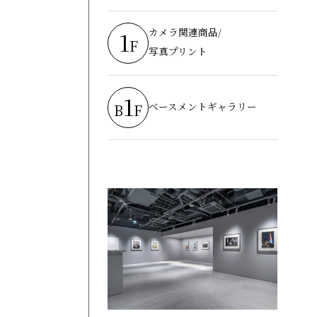
カメラ関連商品/
1
F
写真プリント
1
ベースメントギャラリー
B
F