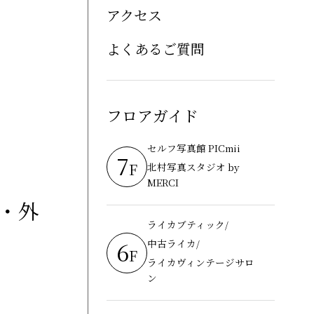
アクセス
よくあるご質問
フロアガイド
セルフ写真館 PICmii
7
F
北村写真スタジオ by
MERCI
ク・外
ライカブティック/
6
中古ライカ/
F
ライカヴィンテージサロ
ン