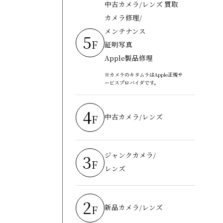
中古カメラ/レンズ 買取
カメラ修理/
メンテナンス
5
F
証明写真
Apple製品修理
※カメラのキタムラはApple正規サ
ービスプロバイダです。
4
中古カメラ/レンズ
F
ジャンクカメラ/
3
F
レンズ
2
新品カメラ/レンズ
F