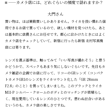
——カメラ店には、どれぐらいの頻度で訪れますか？
大門さん
買い物は、ほぼ衝動買いしかありません。ライカを扱い慣れた信
用できるお店で買っているので、欲しい機材を見つけたら、あと
は基本的に店員さんにお任せです。都心に出かけたときにはよく
カメラ店をチェックしていて、新宿に行ったら新宿 北村写真機
店には寄ります。
レンズを選ぶ基準は、触ってみて「いい写真が撮れそう」と思う
かどうかで、スペックもあまり気にしないぐらいです。先日もカ
メラ雑誌の企画でお店に行って、リコーのGRレンズ（コンパク
トカメラGR1のレンズをライカマウント化した「GR 28mm
F2.8」のこと）を買ってしまいました。このブラックとライカ
M11-P シルバー・クロームのボディとのマッチングが素晴らし
く、現在愛用しているレンズのひとつです。思わぬ出合いがある
というのも、カメラ店の楽しさですね。