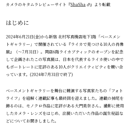
カメラのキタムラレビューサイト『
ShaSha
』より転載
はじめに
2024年6月21日(金)から新宿 北村写真機店地下1階「ベースメン
トギャラリー」で開催されている『ライカで見つける10人の肖像
展』（～7月31日）。同店6階ライカブティックのオープンを記念
して企画されたこの写真展は、日本を代表するライカ使いの中で
もポートレートに定評のある10人がクリエイティビティを競い合
っています。(2024年7月31日で終了)
ベースメントギャラリーを舞台に競演する写真家たちの「フォト
ライフ」を紐解く連載記事も最終回を迎えました。連載の掉尾を
飾るのは、モノクロ作品に定評がある大門美奈さん。撮影に使用
したカメラ・レンズをはじめ、出展いただいた作品の誕生秘話な
どについてお聞きしました。