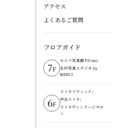
アクセス
よくあるご質問
フロアガイド
セルフ写真館 PICmii
7
F
北村写真スタジオ by
MERCI
ライカブティック/
6
中古ライカ/
F
ライカヴィンテージサロ
ン