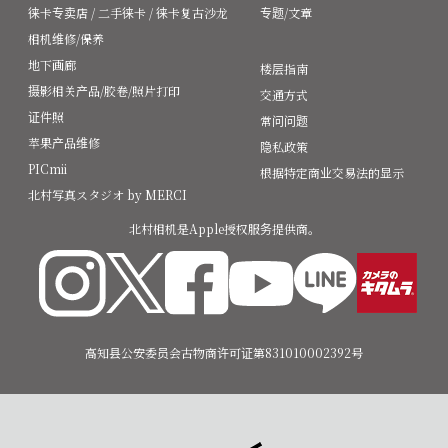
徕卡专卖店 / 二手徕卡 / 徕卡复古沙龙
专题/文章
相机维修/保养
地下画廊
楼层指南
摄影相关产品/胶卷/照片打印
交通方式
证件照
常问问题
苹果产品维修
隐私政策
PICmii
根据特定商业交易法的显示
北村写真スタジオ by MERCI
北村相机是Apple授权服务提供商。
高知县公安委员会古物商许可证第831010002392号