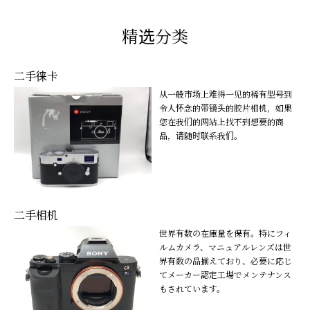
精选分类
二手徕卡
从一般市场上难得一见的稀有型号到
令人怀念的带镜头的胶片相机，如果
您在我们的网站上找不到想要的商
品，请随时联系我们。
二手相机
世界有数の在庫量を保有。特にフィ
ルムカメラ、マニュアルレンズは世
界有数の品揃えており、必要に応じ
てメーカー認定工場でメンテナンス
もされています。