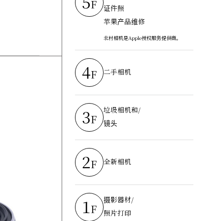
5
F
证件照
苹果产品维修
北村相机是Apple授权服务提供商。
4
二手相机
F
垃圾相机和/
3
F
镜头
2
全新相机
F
摄影器材/
1
F
照片打印