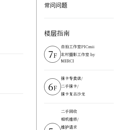
常问问题
楼层指南
自拍工作室PICmii
7
F
北村摄影工作室 by
MERCI
徕卡专卖店/
6
二手徕卡/
F
徕卡复古沙龙
二手回收
相机维修/
维护请求