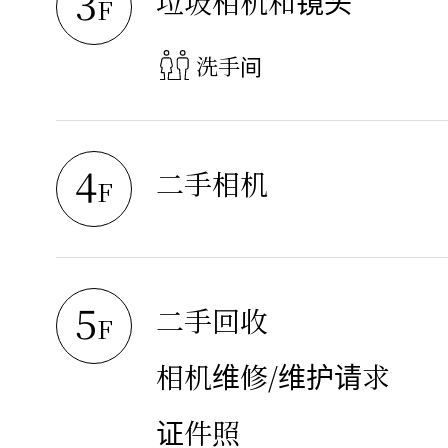
3
垃圾相机和镜头
F
洗手间
4
二手相机
F
5
二手回收
F
相机维修/维护请求
证件照