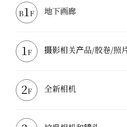
1
地下画廊
B
F
1
摄影相关产品/胶卷/照
F
2
全新相机
F