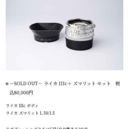
－SOLD OUT－ ライカ IIIc＋ ズマリット セット 税
込80,000円
ライカ IIIc ボディ
ライカ ズマリット L 50/1.5
※ボディ・レンズともにC品(やや難あり)です