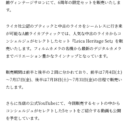
館ヴィンテージサロンにて、6周年の限定セットを販売いたしま
す。
ライカ社公認のブティックと中古のライカをシームレスに行き来
が可能なA館ライカブティックでは、人気な中古のライカからコ
ンシェルジュがセレクトしたセット『Leica Heritage Set』を販
売いたします。フィルムカメラの名機から最新のデジタルカメラ
までバリエーション豊かなラインナップとなっています。
販売期間は前半と後半の２回に分かれており、前半は7月4日(土)
～7月17日(金)、後半は7月18日(土)～7月31日(金)の日程で販売い
たします。
さらに当店の公式YouTubeにて、今回販売するセットの中から
コンシェルジュがセレクトした5セットをご紹介する動画も公開
を予定しています。