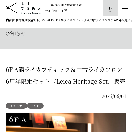
〒160-0022 東京都新宿区新
JP
宿3丁目26-14
新宿 北村写真機店
>
お知らせ
>
SALE
>
6F A館ライカブティック＆中古ライカフロア 6周年限定セット『Le
お知らせ
6F A館ライカブティック＆中古ライカフロア
6周年限定セット『Leica Heritage Set』販売
2026/06/01
お知らせ
SALE