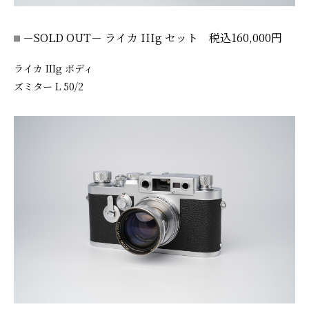
－SOLD OUT－ ライカ IIIg セット 税込160,000円
ライカ IIIg ボディ
ズミター L 50/2