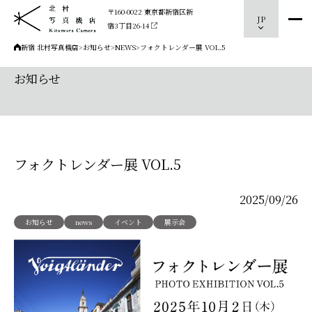
〒160-0022 東京都新宿区新
JP
宿3丁目26-14
新宿 北村写真機店
>
お知らせ
>
NEWS
>
フォクトレンダー展 VOL.5
お知らせ
フォクトレンダー展 VOL.5
2025/09/26
お知らせ
news
イベント
展示会