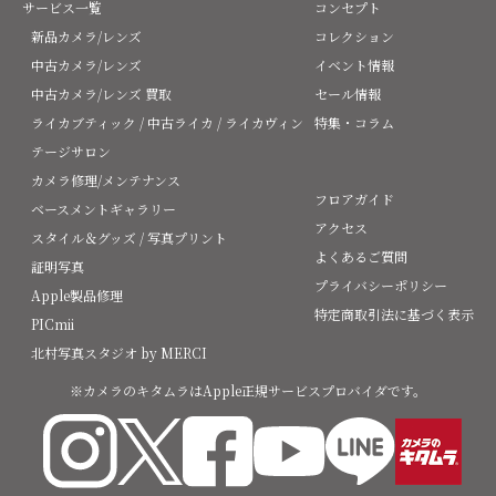
サービス一覧
コンセプト
新品カメラ/レンズ
コレクション
中古カメラ/レンズ
イベント情報
中古カメラ/レンズ 買取
セール情報
ライカブティック / 中古ライカ / ライカヴィン
特集・コラム
テージサロン
カメラ修理/メンテナンス
フロアガイド
ベースメントギャラリー
アクセス
スタイル＆グッズ / 写真プリント
よくあるご質問
証明写真
プライバシーポリシー
Apple製品修理
特定商取引法に基づく表示
PICmii
北村写真スタジオ by MERCI
※カメラのキタムラはApple正規サービスプロバイダです。