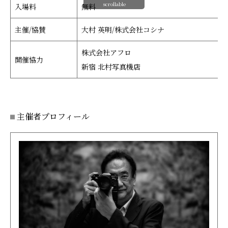
scrollable
入場料
無料
主催/協賛
大村 英明/株式会社コシナ
株式会社アフロ
開催協力
新宿 北村写真機店
主催者プロフィール