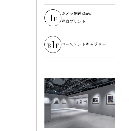
カメラ関連商品/
1
F
写真プリント
1
ベースメントギャラリー
B
F