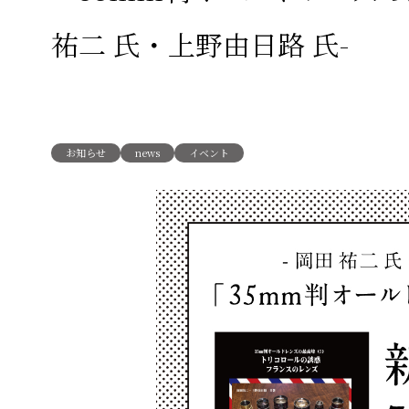
祐二 氏・上野由日路 氏-
お知らせ
news
イベント