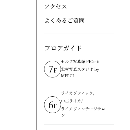
アクセス
よくあるご質問
フロアガイド
セルフ写真館 PICmii
7
F
北村写真スタジオ by
MERCI
ライカブティック/
6
中古ライカ/
F
ライカヴィンテージサロ
ン