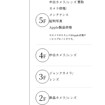
中古カメラ/レンズ 買取
カメラ修理/
メンテナンス
5
F
証明写真
Apple製品修理
※カメラのキタムラはApple正規サ
ービスプロバイダです。
4
中古カメラ/レンズ
F
ジャンクカメラ/
3
F
レンズ
2
新品カメラ/レンズ
F