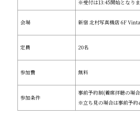
※受付は13:45開始となり
会場
新宿 北村写真機店 6F Vintag
定員
20名
参加費
無料
事前予約制(着席拝聴の場合
参加条件
※立ち見の場合は事前予約