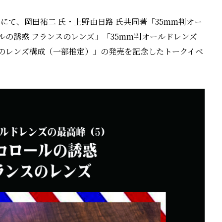
e Salon にて、岡田祐二 氏・上野由日路 氏共同著「35mm判オー
の誘惑 フランスのレンズ」「35mm判オールドレンズ
のレンズ構成（一部推定）」の発売を記念したトークイベ