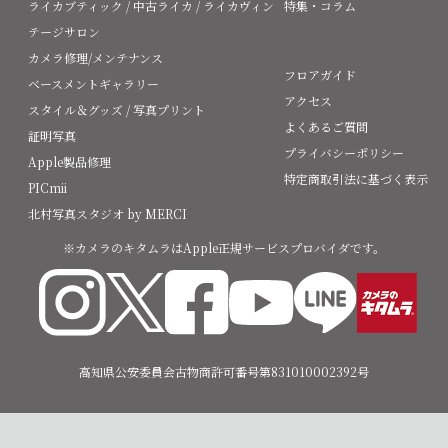
ライカブティック / 中古ライカ / ライカヴィン
特集・コラム
テージサロン
カメラ修理/メンテナンス
フロアガイド
ベースメントギャラリー
アクセス
スタイル＆グッズ / 写真プリント
よくあるご質問
証明写真
プライバシーポリシー
Apple製品修理
特定商取引法に基づく表示
PICmii
北村写真スタジオ by MERCI
※カメラのキタムラはApple正規サービスプロバイダです。
高知県公安委員会古物商許可番号第831010002392号