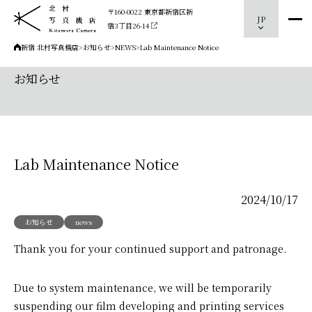
〒160-0022 東京都新宿区新
JP
宿3丁目26-14
新宿 北村写真機店
>
お知らせ
>
NEWS
>
Lab Maintenance Notice
お知らせ
Lab Maintenance Notice
2024/10/17
お知らせ
news
Thank you for your continued support and patronage.
Due to system maintenance, we will be temporarily
suspending our film developing and printing services