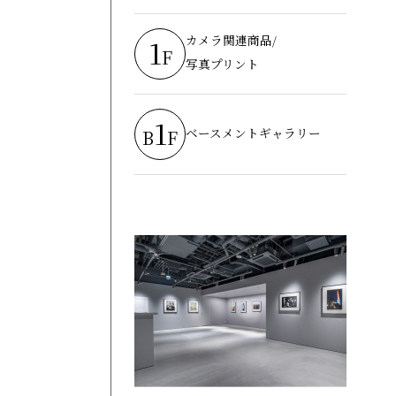
カメラ関連商品/
1
F
写真プリント
1
ベースメントギャラリー
B
F