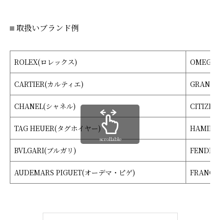
取扱いブランド例
ROLEX(ロレックス)
OMEGA
CARTIER(カルティエ)
GRAND
CHANEL(シャネル)
CITIZE
TAG HEUER(タグホイヤー)
HAMIL
scrollable
BVLGARI(ブルガリ)
FENDI(
AUDEMARS PIGUET(オーデマ・ピゲ)
FRANC