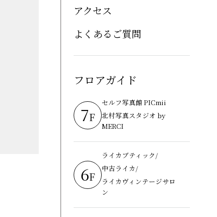
アクセス
よくあるご質問
フロアガイド
セルフ写真館 PICmii
7
F
北村写真スタジオ by
MERCI
ライカブティック/
6
中古ライカ/
F
ライカヴィンテージサロ
ン