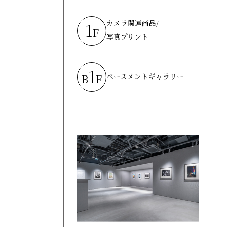
カメラ関連商品/
1
F
写真プリント
1
ベースメントギャラリー
B
F
す