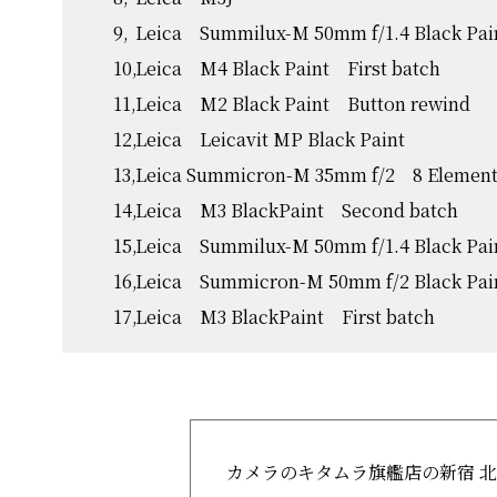
Leica Summilux-M 50mm f/1.4 Black Pai
Leica M4 Black Paint First batch
Leica M2 Black Paint Button rewind
Leica Leicavit MP Black Paint
Leica Summicron-M 35mm f/2 8 Element
Leica M3 BlackPaint Second batch
Leica Summilux-M 50mm f/1.4 Black Pa
Leica Summicron-M 50mm f/2 Black Pai
Leica M3 BlackPaint First batch
カメラのキタムラ旗艦店の新宿 北