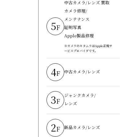
中古カメラ/レンズ 買取
カメラ修理/
メンテナンス
5
F
証明写真
Apple製品修理
※カメラのキタムラはApple正規サ
ービスプロバイダです。
4
中古カメラ/レンズ
F
ジャンクカメラ/
3
F
レンズ
2
新品カメラ/レンズ
F