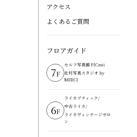
アクセス
よくあるご質問
フロアガイド
セルフ写真館 PICmii
7
F
北村写真スタジオ by
MERCI
ライカブティック/
6
中古ライカ/
F
ライカヴィンテージサロ
ン