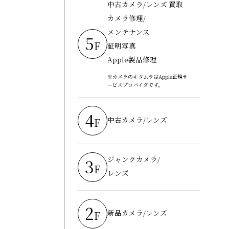
中古カメラ/レンズ 買取
カメラ修理/
メンテナンス
5
F
証明写真
Apple製品修理
※カメラのキタムラはApple正規サ
ービスプロバイダです。
4
中古カメラ/レンズ
F
ジャンクカメラ/
3
F
レンズ
2
新品カメラ/レンズ
F