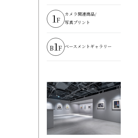
カメラ関連商品/
1
F
写真プリント
1
ベースメントギャラリー
B
F