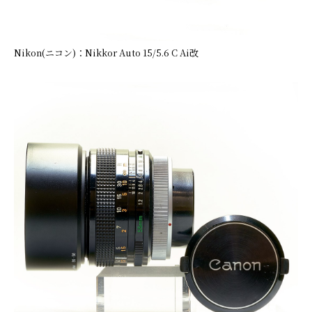
Nikon(ニコン)：Nikkor Auto 15/5.6 C Ai改