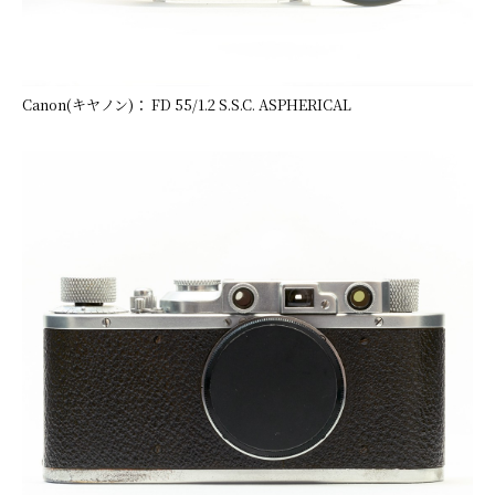
Canon(キヤノン)： FD 55/1.2 S.S.C. ASPHERICAL