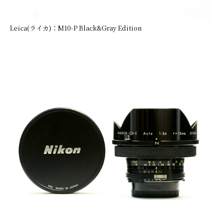
Leica(ライカ)：M10-P Black&Gray Edition