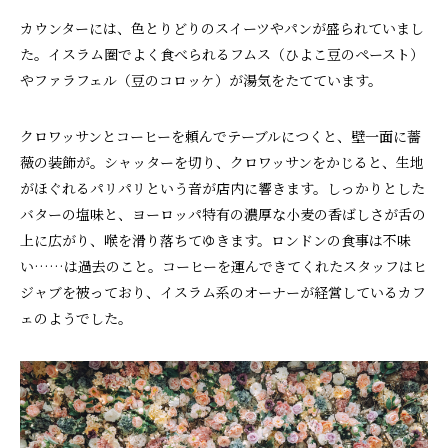
カウンターには、色とりどりのスイーツやパンが盛られていまし
た。イスラム圏でよく食べられるフムス（ひよこ豆のペースト）
やファラフェル（豆のコロッケ）が湯気をたてています。
クロワッサンとコーヒーを頼んでテーブルにつくと、壁一面に薔
薇の装飾が。シャッターを切り、クロワッサンをかじると、生地
がほぐれるパリパリという音が店内に響きます。しっかりとした
バターの塩味と、ヨーロッパ特有の濃厚な小麦の香ばしさが舌の
上に広がり、喉を滑り落ちてゆきます。ロンドンの食事は不味
い……は過去のこと。コーヒーを運んできてくれたスタッフはヒ
ジャブを被っており、イスラム系のオーナーが経営しているカフ
ェのようでした。