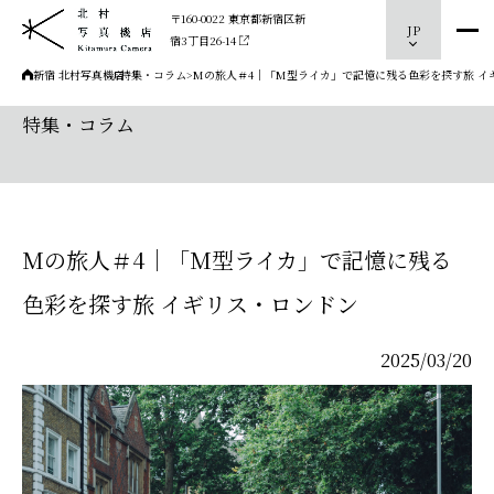
〒160-0022 東京都新宿区新
JP
宿3丁目26-14
新宿 北村写真機店
>
特集・コラム
>
Mの旅人＃4｜「M型ライカ」で記憶に残る色彩を探す旅 イ
特集・コラム
Mの旅人＃4｜「M型ライカ」で記憶に残る
色彩を探す旅 イギリス・ロンドン
2025/03/20