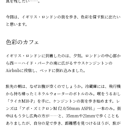
真を残したい……。
今回は、イギリス・ロンドンの街を歩き、色彩を探す旅に出たい
と思います。
色彩のカフェ
イギリス・ロンドンに到着したのは、夕刻。ロンドンの中心部か
ら西－－ハイド・パークの南に広がるサウスケンジントンの
Airbnbに投宿し、ベッドに倒れ込みました。
旅先の朝は、なぜお腹が空くのでしょうか。冷蔵庫には、飛行機
から持ち帰ったミネラルウォーターのボトルのみ。喉をうるおし
「ライカM10-P」を手に、ケンジントンの街を歩き始めます。レ
ンズは「アポ・ズミクロンM f2.0/50mm ASPH.」一本のみ。街
中はもう少し広角の方が……と、35mmや21mmで歩くことも
ありましたが、自分の足で歩き、距離感を見つけるほうが、旅が