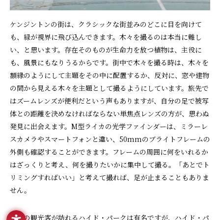
ケンジントンの街は、クラシックな街並みのどこに目を向けて
も、緑が視界に飛び込んできます。木々を撮るのは本当に難し
い、と思います。存在そのものが生命力を放つ植物は、主役に
も、風景にもなりうるからです。街中で木々を撮る時は、木々を
額縁のようにして主題をその中に配置するか、反対に、窓や建物
の間から見える木々を主題として撮るようにしています。旅先で
はズームレンズが便利だという声もありますが、自分の足で被写
体との距離を決めなければならない単焦点レンズの方が、思わぬ
発見に出会えます。M型ライカの光学ファインダーは、ミラーレ
スカメラやスマートフォンと違い、50mmのブライトフレームの
外側も確認することができます。フレームの周囲に何をいれるか
はざっくりと考え、何を撮りたいかに集中して撮る。「あとでト
リミングすればいい」と考えて撮れば、足が止まることもありま
せん。
多くの観光客が訪れるハイド・パークは有名ですが、ハイド・パ