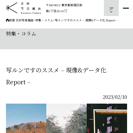
〒160-0022 東京都新宿区新
JP
宿3丁目26-14
新宿 北村写真機店
>
特集・コラム
>
写ルンですのススメ – 現像&データ化 Report –
特集・コラム
写ルンですのススメ – 現像&データ化
Report –
2023/02/10