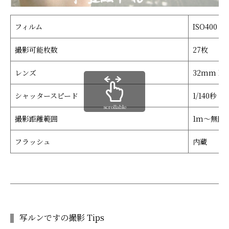
フィルム
ISO400 
撮影可能枚数
27枚
レンズ
32mm F
シャッタースピード
1/140秒
scrollable
撮影距離範囲
1m～無限
フラッシュ
内蔵
写ルンですの撮影 Tips