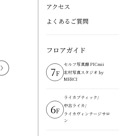
アクセス
よくあるご質問
フロアガイド
セルフ写真館 PICmii
7
F
北村写真スタジオ by
MERCI
ライカブティック/
6
中古ライカ/
F
ライカヴィンテージサロ
ン