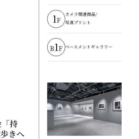
カメラ関連商品/
1
F
写真プリント
1
ベースメントギャラリー
B
F
会「持
街歩きへ