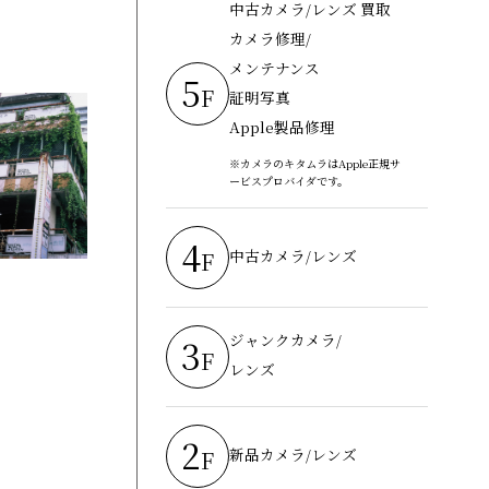
中古カメラ/レンズ 買取
カメラ修理/
メンテナンス
5
F
証明写真
Apple製品修理
※カメラのキタムラはApple正規サ
ービスプロバイダです。
4
中古カメラ/レンズ
F
ジャンクカメラ/
3
F
レンズ
2
新品カメラ/レンズ
F