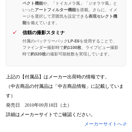
ペクト機能
や、「トイカメラ風」「ジオラマ風」と
いった
アートフィルター機能
を搭載。さらに、イメ
ージを選択して雰囲気を設定できる
表現セレクト機
能
を備えています。
信頼の撮影スタミナ
付属のバッテリーパック
LP-E6
を使用することで、
ファインダー撮影時で
約1100枚
、ライブビュー撮影
時で
約320枚
の撮影可能枚数を実現しています。
上記の【付属品】はメーカー出荷時の情報です。
（中古商品の付属品は「中古商品情報」に記載していま
す）
発売日
2010年09月18日（土）
詳細はメーカーサイトでご確認ください。
メーカーサイトへ