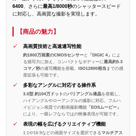
6400
、さらに
最高1/8000秒
のシャッタースピード
に対応し、高画質な撮影を実現します。
【商品の魅力】
高画質技術と高速連写性能
約1800万画素のCMOSセンサー
と
「DIGIC 4」
によ
る描写力に加え、コンパクトなボディーに
最高約5.3
コマ／秒
の連写機能を搭載。
ISO12800相当
までの感
度拡張も可能です。
多彩なアングルに対応する操作系
3.0型 約104万ドット
の
バリアングル液晶
を搭載し、
ハイアングルやローアングルの撮影に対応。フルハ
イビジョン画質での動画撮影機能
「EOSムービー」
により、一眼レフならではの映像表現が可能です。
表現の幅を広げるクリエイティブ機能
1:1や16:9などの画面サイズを選択できる
マルチアス