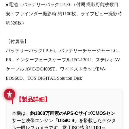
●電池：バッテリーパックLP-E6（付属 撮影可能枚数目
安：ファインダー撮影時 約1100枚、ライブビュー撮影時
約320枚）
【付属品】
バッテリーパックLP-E6、バッテリーチャージャー LC-
E6、インターフェースケーブル IFC-130U、ステレオAV
ケーブル AVC-DC400ST、ワイドストラップEW-
EOS60D、EOS DIGITAL Solution Disk
【製品詳細】
本機は、
約1800万画素のAPS-CサイズCMOSセン
サー
と映像エンジン
「DIGIC 4」
を搭載したデジタ
ル一眼レフカメラです。常用ISO感度は
100～