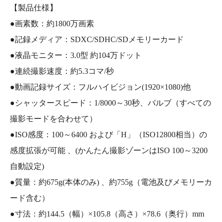
【製品仕様】
●画素数：約1800万画素
●記録メディア：SDXC/SDHC/SDメモリーカード
●液晶モニター：3.0型 約104万ドット
●連続撮影速度：約5.3コマ/秒
●動画記録サイズ：フルハイビジョン(1920×1080)他
●シャッタースピード：1/8000～30秒、バルブ（すべての
撮影モードを合わせて）
●ISO感度：100～6400 および「H」（ISO12800相当）の
感度拡張が可能 、(かんたん撮影ゾーンはISO 100～3200
自動設定)
●質量：約675g(本体のみ) 、約755g（電池及びメモリーカ
ード含む）
●寸法：約144.5（幅）×105.8（高さ）×78.6（奥行）mm