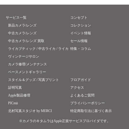
サービス一覧
コンセプト
新品カメラ/レンズ
コレクション
中古カメラ/レンズ
イベント情報
中古カメラ/レンズ 買取
セール情報
ライカブティック / 中古ライカ / ライカ
特集・コラム
ヴィンテージサロン
カメラ修理/メンテナンス
ベースメントギャラリー
スタイル＆グッズ / 写真プリント
フロアガイド
証明写真
アクセス
Apple製品修理
よくあるご質問
PICmii
プライバシーポリシー
北村写真スタジオ by MERCI
特定商取引法に基づく表示
※カメラのキタムラはApple正規サービスプロバイダです。