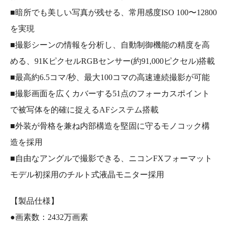
■暗所でも美しい写真が残せる、常用感度ISO 100〜12800
を実現
■撮影シーンの情報を分析し、自動制御機能の精度を高
める、91KピクセルRGBセンサー(約91,000ピクセル)搭載
■最高約6.5コマ/秒、最大100コマの高速連続撮影が可能
■撮影画面を広くカバーする51点のフォーカスポイント
で被写体を的確に捉えるAFシステム搭載
■外装が骨格を兼ね内部構造を堅固に守るモノコック構
造を採用
■自由なアングルで撮影できる、ニコンFXフォーマット
モデル初採用のチルト式液晶モニター採用
【製品仕様】
●画素数：2432万画素