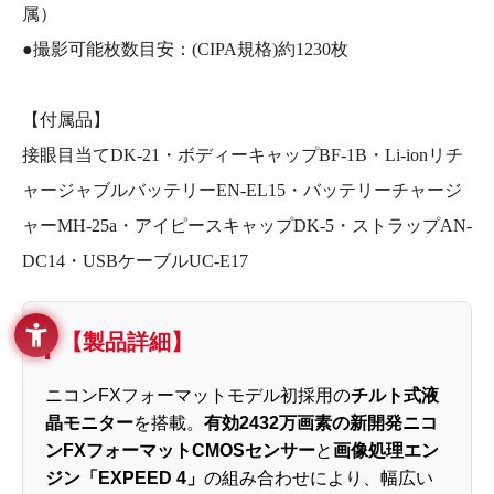
属）
●撮影可能枚数目安：(CIPA規格)約1230枚
【付属品】
接眼目当てDK-21・ボディーキャップBF-1B・Li-ionリチ
ャージャブルバッテリーEN-EL15・バッテリーチャージ
ャーMH-25a・アイピースキャップDK-5・ストラップAN-
DC14・USBケーブルUC-E17
【製品詳細】
ニコンFXフォーマットモデル初採用の
チルト式液
晶モニター
を搭載。
有効2432万画素の新開発ニコ
ンFXフォーマットCMOSセンサー
と
画像処理エン
ジン「EXPEED 4」
の組み合わせにより、幅広い