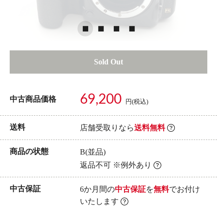
Sold Out
69,200
中古商品価格
円(税込)
送料
店舗受取りなら
送料無料
商品の状態
B(並品)
返品不可 ※例外あり
中古保証
6か月間の
中古保証
を
無料
でお付け
いたします