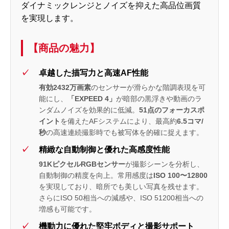
ダイナミックレンジとノイズを抑えた高品位画質
を実現します。
【商品の魅力】
卓越した描写力と高速AF性能
有効2432万画素
のセンサーが滑らかな階調表現を可
能にし、
「EXPEED 4」
が暗部の黒浮きや動画のラ
ンダムノイズを効果的に低減。
51点のフォーカスポ
イント
を備えたAFシステムにより、最高約
6.5コマ/
秒
の高速連続撮影時でも被写体を的確に捉えます。
精緻な自動制御と優れた高感度性能
91KピクセルRGBセンサー
が撮影シーンを分析し、
自動制御の精度を向上。常用感度は
ISO 100〜12800
を実現しており、暗所でも美しい写真を残せます。
さらにISO 50相当への減感や、ISO 51200相当への
増感も可能です。
機動力に優れた堅牢ボディと撮影サポート