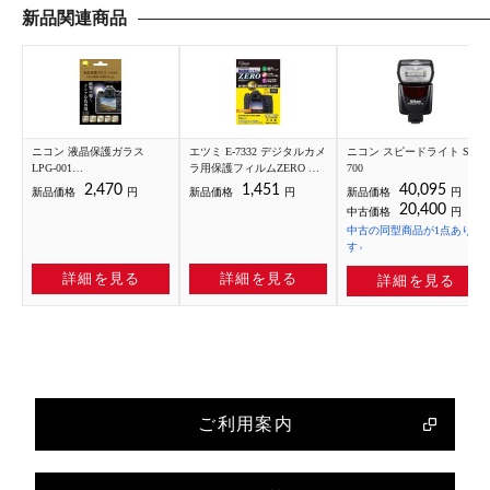
新品関連商品
ニコン 液晶保護ガラス
エツミ E-7332 デジタルカメ
ニコン スピードライト SB-
LPG-001
ラ用保護フィルムZERO ニ
700
D6/D5/D4S/D810/D750/Df用
コン D780/D750用
2,470
1,451
40,095
新品価格
円
新品価格
円
新品価格
円
20,400
中古価格
円
中古の同型商品が1点ありま
す
詳細を見る
詳細を見る
詳細を見る
ご利用案内