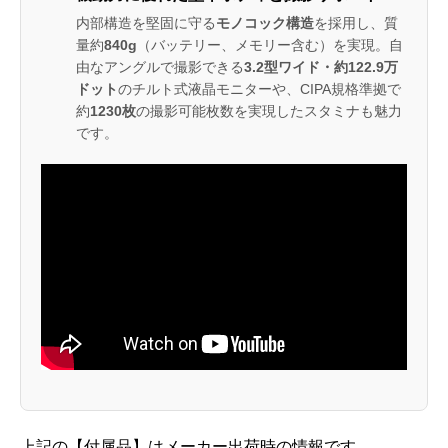
内部構造を堅固に守る
モノコック構造
を採用し、質
量約
840g
（バッテリー、メモリー含む）を実現。自
由なアングルで撮影できる
3.2型ワイド・約122.9万
ドット
のチルト式液晶モニターや、CIPA規格準拠で
約
1230枚
の撮影可能枚数を実現したスタミナも魅力
です。
上記の【付属品】はメーカー出荷時の情報です。