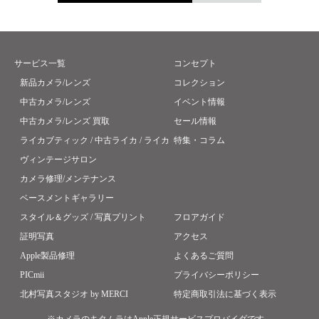
サービス一覧
コンセプト
新品カメラ/レンズ
コレクション
中古カメラ/レンズ
イベント情報
中古カメラ/レンズ 買取
セール情報
ライカブティック / 中古ライカ / ライカ
特集・コラム
ヴィンテージサロン
カメラ修理/メンテナンス
ベースメントギャラリー
スタイル＆グッズ / 写真プリント
フロアガイド
証明写真
アクセス
Apple製品修理
よくあるご質問
PICmii
プライバシーポリシー
北村写真スタジオ by MERCI
特定商取引法に基づく表示
※カメラのキタムラはApple正規サービスプロバイダです。