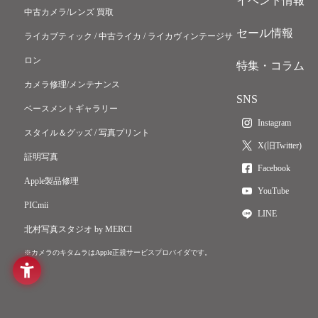
イベント情報
中古カメラ/レンズ 買取
セール情報
ライカブティック / 中古ライカ / ライカヴィンテージサ
ロン
特集・コラム
カメラ修理/メンテナンス
SNS
ベースメントギャラリー
Instagram
スタイル＆グッズ / 写真プリント
X(旧Twitter)
証明写真
Facebook
Apple製品修理
YouTube
PICmii
LINE
北村写真スタジオ by MERCI
※カメラのキタムラはApple正規サービスプロバイダです。