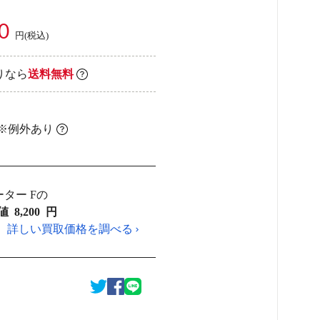
0
円(税込)
りなら
送料無料
 ※例外あり
ター Fの
値
8,200
円
詳しい買取価格を調べる