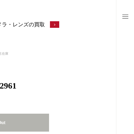
メラ・レンズの買取
古在庫
961
Out