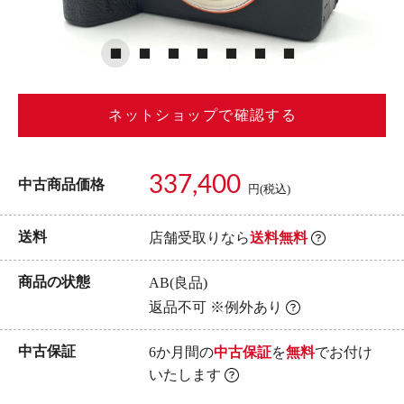
ネットショップで確認する
337,400
中古商品価格
円(税込)
送料
店舗受取りなら
送料無料
商品の状態
AB(良品)
返品不可 ※例外あり
中古保証
6か月間の
中古保証
を
無料
でお付け
いたします