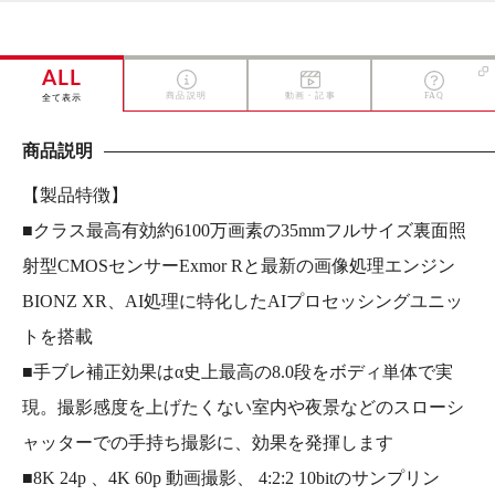
ALL
商品説明
動画・記事
FAQ
全て表示
商品説明
【製品特徴】
■クラス最高有効約6100万画素の35mmフルサイズ裏面照
射型CMOSセンサーExmor Rと最新の画像処理エンジン
BIONZ XR、AI処理に特化したAIプロセッシングユニッ
トを搭載
■手ブレ補正効果はα史上最高の8.0段をボディ単体で実
現。撮影感度を上げたくない室内や夜景などのスローシ
ャッターでの手持ち撮影に、効果を発揮します
■8K 24p 、4K 60p 動画撮影、 4:2:2 10bitのサンプリン