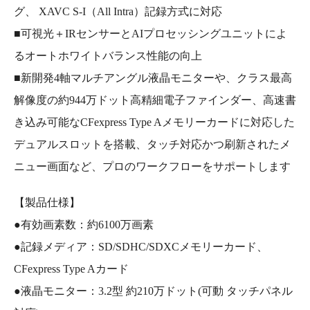
グ、 XAVC S-I（All Intra）記録方式に対応
■可視光＋IRセンサーとAIプロセッシングユニットによ
るオートホワイトバランス性能の向上
■新開発4軸マルチアングル液晶モニターや、クラス最高
解像度の約944万ドット高精細電子ファインダー、高速書
き込み可能なCFexpress Type Aメモリーカードに対応した
デュアルスロットを搭載、タッチ対応かつ刷新されたメ
ニュー画面など、プロのワークフローをサポートします
【製品仕様】
●有効画素数：約6100万画素
●記録メディア：SD/SDHC/SDXCメモリーカード、
CFexpress Type Aカード
●液晶モニター：3.2型 約210万ドット(可動 タッチパネル