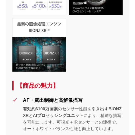
【商品の魅力】
AF・露出制御と高解像描写
有効約6100万画素
のセンサー性能を引き出す
BIONZ
XR
と
AIプロセッシングユニット
により、精緻な描写
を可能にします。可視光＋IRセンサーとの連携で、
オートホワイトバランス性能も向上しています。