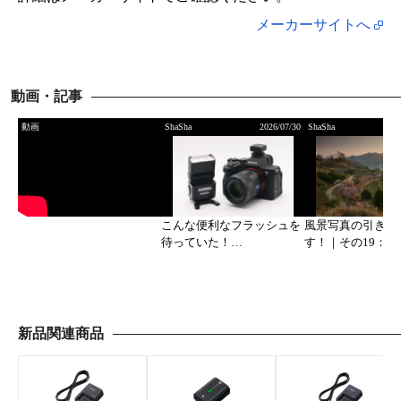
メーカーサイトへ
動画・記事
動画
ShaSha
2026/07/30
ShaSha
こんな便利なフラッシュを
風景写真の引き出
待っていた！
す！｜その19：Ligh
GODOX「iT32」フラッシ
での画像処理で作
ュ +「X5」ワイヤレストリ
ルアップ4（スマ
ガーセット
ン版）
新品関連商品