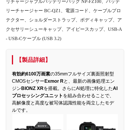
リチャージャブルバッテリーパック NP-FZ100、バッテ
リーチャージャー BC-QZ1、電源コード、ケーブルプロ
テクター、ショルダーストラップ、ボディキャップ、ア
クセサリーシューキャップ、アイピースカップ、USB-A
- USB-Cケーブル (USB 3.2)
【製品詳細】
有効約6100万画素
の35mmフルサイズ裏面照射型
CMOSセンサー
Exmor R
と、最新の画像処理エン
ジン
BIONZ XR
を搭載。さらにAI処理に特化した
AI
プロセッシングユニット
を組み合わせることで、
高解像度と高度な被写体認識性能を両立したモデ
ルです。