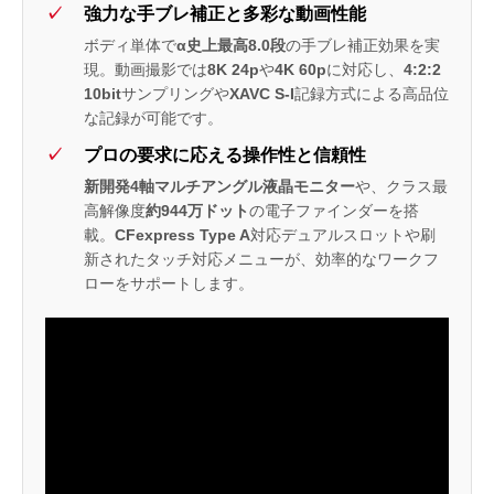
強力な手ブレ補正と多彩な動画性能
ボディ単体で
α史上最高8.0段
の手ブレ補正効果を実
現。動画撮影では
8K 24p
や
4K 60p
に対応し、
4:2:2
10bit
サンプリングや
XAVC S-I
記録方式による高品位
な記録が可能です。
プロの要求に応える操作性と信頼性
新開発4軸マルチアングル液晶モニター
や、クラス最
高解像度
約944万ドット
の電子ファインダーを搭
載。
CFexpress Type A
対応デュアルスロットや刷
新されたタッチ対応メニューが、効率的なワークフ
ローをサポートします。