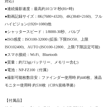
対応)
●連続撮影速度：最高約10コマ/秒(Hi+時)
●動画記録サイズ：8K(7680×4320)、4K(3840×2160)、フル
ハイビジョン(1920×1080)他
●シャッタースピード：1/8000-30秒、バルブ
●ISO感度：ISO100-32000 (拡張: 下限ISO50、上限
ISO102400)、AUTO (ISO100-12800、上限/下限設定可能)
●スマホ接続：Wi-Fi、Bluetooth
●質量：約723g(バッテリー、メモリー含む)
●電池：NP-FZ100（付属）
●撮影可能枚数目安：ファインダー使用時 約440枚、液晶
モニター使用時 約530枚（CIPA規格準拠）
【付属品】