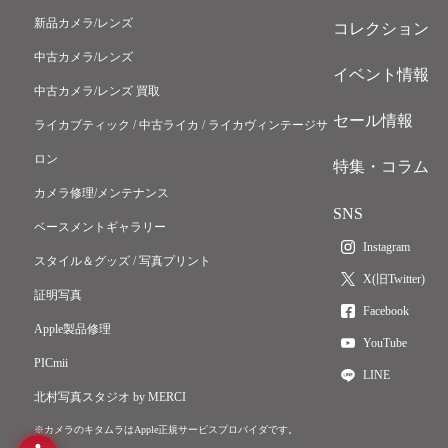
新品カメラ/レンズ
コレクション
中古カメラ/レンズ
イベント情報
中古カメラ/レンズ 買取
セール情報
ライカブティック / 中古ライカ / ライカヴィンテージサ
ロン
特集・コラム
カメラ修理/メンテナンス
SNS
ベースメントギャラリー
Instagram
スタイル＆グッズ / 写真プリント
X(旧Twitter)
証明写真
Facebook
Apple製品修理
YouTube
PICmii
LINE
北村写真スタジオ by MERCI
※カメラのキタムラはApple正規サービスプロバイダです。