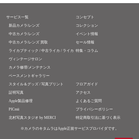
サービス一覧
コンセプト
新品カメラ/レンズ
コレクション
中古カメラ/レンズ
イベント情報
中古カメラ/レンズ 買取
セール情報
ライカブティック / 中古ライカ / ライカ
特集・コラム
ヴィンテージサロン
カメラ修理/メンテナンス
ベースメントギャラリー
スタイル＆グッズ / 写真プリント
フロアガイド
証明写真
アクセス
Apple製品修理
よくあるご質問
PICmii
プライバシーポリシー
北村写真スタジオ by MERCI
特定商取引法に基づく表示
※カメラのキタムラはApple正規サービスプロバイダです。