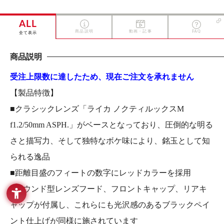
ALL
商品説明
動画・記事
FAQ
全て表示
商品説明
受注上限数に達したため、現在ご注文を承れません
【製品特徴】
■クラシックレンズ「ライカ ノクティルックスM
f1.2/50mm ASPH.」がベースとなっており、圧倒的な明る
さと描写力、そして独特なボケ味により、銘玉として知
られる逸品
■距離目盛のフィートの数字にレッドカラーを採用
■ラウンド型レンズフード、フロントキャップ、リアキ
ャップが付属し、これらにも光沢感のあるブラックペイ
ント仕上げが同様に施されています