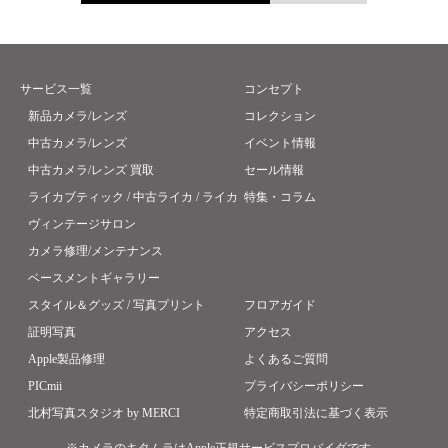
サービス一覧
コンセプト
新品カメラ/レンズ
コレクション
中古カメラ/レンズ
イベント情報
中古カメラ/レンズ 買取
セール情報
ライカブティック / 中古ライカ / ライカ
特集・コラム
ヴィンテージサロン
カメラ修理/メンテナンス
ベースメントギャラリー
スタイル＆グッズ / 写真プリント
フロアガイド
証明写真
アクセス
Apple製品修理
よくあるご質問
PICmii
プライバシーポリシー
北村写真スタジオ by MERCI
特定商取引法に基づく表示
※カメラのキタムラはApple正規サービスプロバイダです。