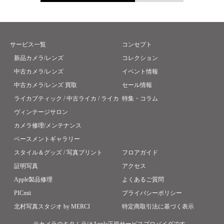
サービス一覧
コンセプト
新品カメラ/レンズ
コレクション
中古カメラ/レンズ
イベント情報
中古カメラ/レンズ 買取
セール情報
ライカブティック / 中古ライカ / ライカ
特集・コラム
ヴィンテージサロン
カメラ修理/メンテナンス
ベースメントギャラリー
スタイル＆グッズ / 写真プリント
フロアガイド
証明写真
アクセス
Apple製品修理
よくあるご質問
PICmii
プライバシーポリシー
北村写真スタジオ by MERCI
特定商取引法に基づく表示
※カメラのキタムラはApple正規サービスプロバイダです。