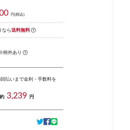
000
円(税込)
りなら
送料無料
 ※例外あり
8回払いまで金利・手数料を
3,239
 約
円