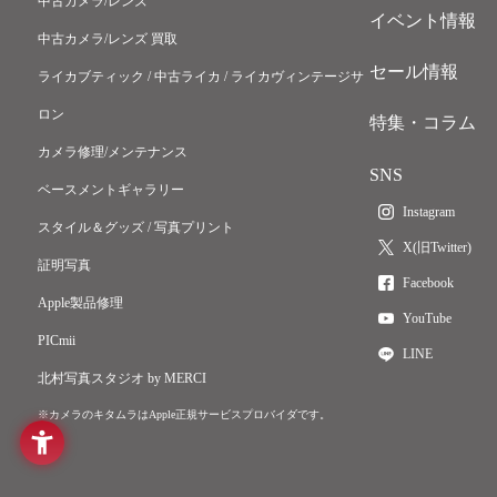
中古カメラ/レンズ
イベント情報
中古カメラ/レンズ 買取
セール情報
ライカブティック / 中古ライカ / ライカヴィンテージサ
ロン
特集・コラム
カメラ修理/メンテナンス
SNS
ベースメントギャラリー
Instagram
スタイル＆グッズ / 写真プリント
X(旧Twitter)
証明写真
Facebook
Apple製品修理
YouTube
PICmii
LINE
北村写真スタジオ by MERCI
※カメラのキタムラはApple正規サービスプロバイダです。