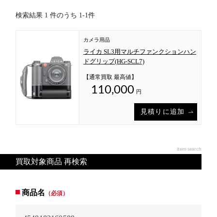
検索結果 1 件のうち 1-1件
カメラ用品
ライカ SL3用マルチファンクションハン
ドグリップ(HG-SCL7)
【通常買取 最高値】
110,000
円
見積りに追加
item search
買取対象商品 再検索
商品名
（必須）