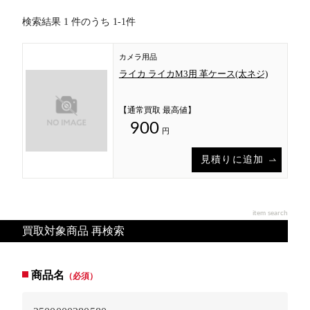
検索結果 1 件のうち 1-1件
カメラ用品
ライカ ライカM3用 革ケース(太ネジ)
【通常買取 最高値】
900
円
見積りに追加
item search
買取対象商品 再検索
商品名
（必須）