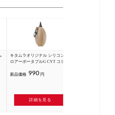
ム
キタムラオリジナル シリコンブ
キタムラオリジナル
ロアーポータブルG CYT コヨー
ロアーポータブルG 
テタン
ブドラブ
990
990
新品価格
円
新品価格
円
詳細を見る
詳細を見