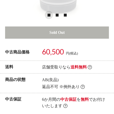
Sold Out
60,500
中古商品価格
円(税込)
送料
店舗受取りなら
送料無料
商品の状態
AB(良品)
返品不可 ※例外あり
中古保証
6か月間の
中古保証
を
無料
でお付け
いたします