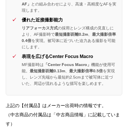
AF」
との組み合わせにより、高速・高精度なAFを実
現します。
優れた近接撮影能力
リアフォーカス方式
の採用とレンズ構成の見直しに
より、AF撮影時で
最短撮影距離0.2m
、
最大撮影倍率
0.4倍
を実現。被写体に近づいた迫力ある撮影を可能
にします。
表現を広げるCenter Focus Macro
MF撮影時は
「Center Focus Macro」
機能が使用可
能。
最短撮影距離0.13m
、
最大撮影倍率0.5倍
を実現
し、レンズ先端から最短約2.5cmまで被写体に近づ
いた、周辺が流れるような描写を楽しめます。
上記の【付属品】はメーカー出荷時の情報です。
（中古商品の付属品は「中古商品情報」に記載していま
す）