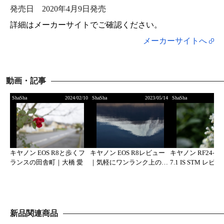
発売日
2020年4月9日発売
詳細はメーカーサイトでご確認ください。
メーカーサイトへ
動画・記事
ShaSha
2024/02/10
ShaSha
2023/05/14
ShaSha
キヤノン EOS R8と歩くフ
キヤノン EOS R8レビュー
キヤノン RF24-105
ランスの田舎町｜大橋 愛
｜気軽にワンランク上の撮
7.1 IS STM レ
影を楽しめる小型軽量フル
出しやすい軽量標
サイズ
新品関連商品