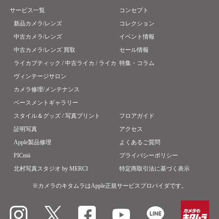
サービス一覧
コンセプト
新品カメラ/レンズ
コレクション
中古カメラ/レンズ
イベント情報
中古カメラ/レンズ 買取
セール情報
ライカブティック / 中古ライカ / ライカ
特集・コラム
ヴィンテージサロン
カメラ修理/メンテナンス
ベースメントギャラリー
スタイル＆グッズ / 写真プリント
フロアガイド
証明写真
アクセス
Apple製品修理
よくあるご質問
PICmii
プライバシーポリシー
北村写真スタジオ by MERCI
特定商取引法に基づく表示
※カメラのキタムラはApple正規サービスプロバイダです。