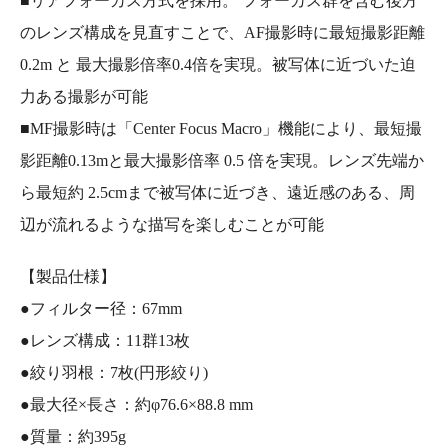
■リアフォーカス方式を採用。 フォーカス群を含む後方
のレンズ構成を見直すことで、AF撮影時に最短撮影距離
0.2m と 最大撮影倍率0.4倍を実現。被写体に近づいた迫
力ある撮影が可能
■MF撮影時は「Center Focus Macro」機能により、最短撮
影距離0.13mと最大撮影倍率 0.5 倍を実現。レンズ先端か
ら最短約 2.5cmまで被写体に近づき、遠近感のある、周
辺が流れるような描写を楽しむことが可能
【製品仕様】
●フィルター径：67mm
●レンズ構成：11群13枚
●絞り羽根：7枚(円形絞り)
●最大径×長さ：約φ76.6×88.8 mm
●質量：約395g