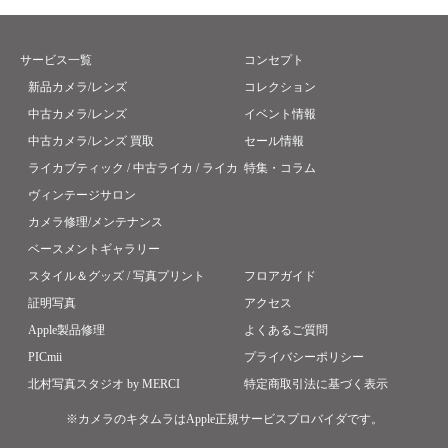
サービス一覧
コンセプト
新品カメラ/レンズ
コレクション
中古カメラ/レンズ
イベント情報
中古カメラ/レンズ 買取
セール情報
ライカブティック / 中古ライカ / ライカ
特集・コラム
ヴィンテージサロン
カメラ修理/メンテナンス
ベースメントギャラリー
スタイル＆グッズ / 写真プリント
フロアガイド
証明写真
アクセス
Apple製品修理
よくあるご質問
PICmii
プライバシーポリシー
北村写真スタジオ by MERCI
特定商取引法に基づく表示
※カメラのキタムラはApple正規サービスプロバイダです。