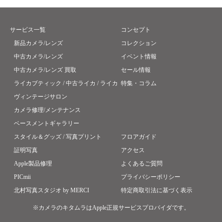
サービス一覧
コンセプト
新品カメラ/レンズ
コレクション
中古カメラ/レンズ
イベント情報
中古カメラ/レンズ 買取
セール情報
ライカブティック / 中古ライカ / ライカ
特集・コラム
ヴィンテージサロン
カメラ修理/メンテナンス
ベースメントギャラリー
スタイル＆グッズ / 写真プリント
フロアガイド
証明写真
アクセス
Apple製品修理
よくあるご質問
PICmii
プライバシーポリシー
北村写真スタジオ by MERCI
特定商取引法に基づく表示
※カメラのキタムラはApple正規サービスプロバイダです。