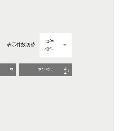
40件
表示件数切替
40件
並び替え