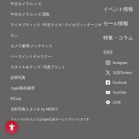
中古カメラ/レンズ
イベント情報
中古カメラ/レンズ 買取
セール情報
ライカブティック / 中古ライカ / ライカヴィンテージサ
ロン
特集・コラム
カメラ修理/メンテナンス
SNS
ベースメントギャラリー
Instagram
スタイル＆グッズ / 写真プリント
X(旧Twitter)
証明写真
Facebook
Apple製品修理
YouTube
PICmii
LINE
北村写真スタジオ by MERCI
※カメラのキタムラはApple正規サービスプロバイダです。