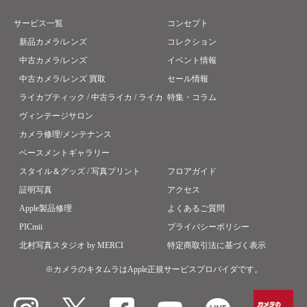
サービス一覧
コンセプト
新品カメラ/レンズ
コレクション
中古カメラ/レンズ
イベント情報
中古カメラ/レンズ 買取
セール情報
ライカブティック / 中古ライカ / ライカ
特集・コラム
ヴィンテージサロン
カメラ修理/メンテナンス
ベースメントギャラリー
スタイル＆グッズ / 写真プリント
フロアガイド
証明写真
アクセス
Apple製品修理
よくあるご質問
PICmii
プライバシーポリシー
北村写真スタジオ by MERCI
特定商取引法に基づく表示
※カメラのキタムラはApple正規サービスプロバイダです。