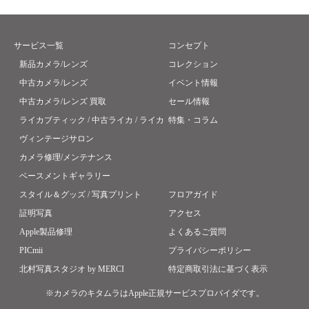
サービス一覧
コンセプト
新品カメラ/レンズ
コレクション
中古カメラ/レンズ
イベント情報
中古カメラ/レンズ 買取
セール情報
ライカブティック / 中古ライカ / ライカ
特集・コラム
ヴィンテージサロン
カメラ修理/メンテナンス
ベースメントギャラリー
スタイル＆グッズ / 写真プリント
フロアガイド
証明写真
アクセス
Apple製品修理
よくあるご質問
PICmii
プライバシーポリシー
北村写真スタジオ by MERCI
特定商取引法に基づく表示
※カメラのキタムラはApple正規サービスプロバイダです。