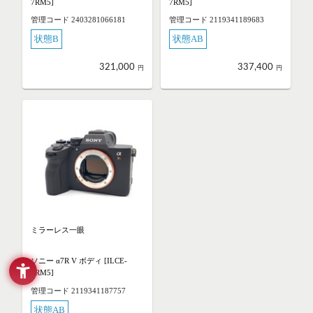
7RM5]
7RM5]
管理コード 2403281066181
管理コード 2119341189683
状態B
状態AB
321,000
337,400
円
円
ミラーレス一眼
ソニー α7R V ボディ [ILCE-
7RM5]
管理コード 2119341187757
状態AB