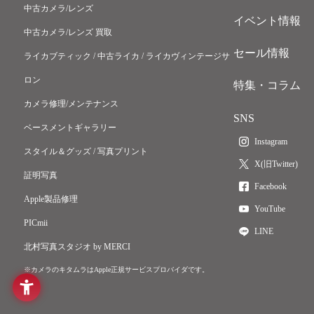
中古カメラ/レンズ
イベント情報
中古カメラ/レンズ 買取
セール情報
ライカブティック / 中古ライカ / ライカヴィンテージサ
ロン
特集・コラム
カメラ修理/メンテナンス
SNS
ベースメントギャラリー
Instagram
スタイル＆グッズ / 写真プリント
X(旧Twitter)
証明写真
Facebook
Apple製品修理
YouTube
PICmii
LINE
北村写真スタジオ by MERCI
※カメラのキタムラはApple正規サービスプロバイダです。