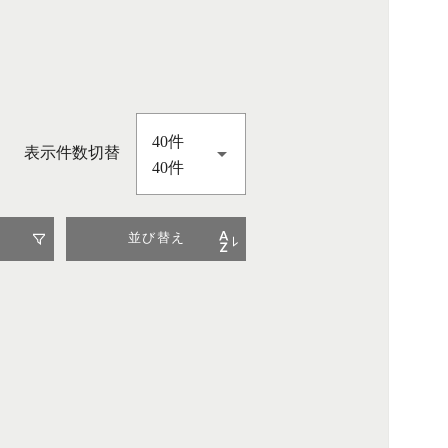
40件
表示件数切替
40件
並び替え