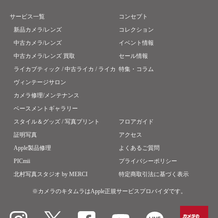
サービス一覧
コンセプト
新品カメラ/レンズ
コレクション
中古カメラ/レンズ
イベント情報
中古カメラ/レンズ 買取
セール情報
ライカブティック / 中古ライカ / ライカ
特集・コラム
ヴィンテージサロン
カメラ修理/メンテナンス
ベースメントギャラリー
スタイル＆グッズ / 写真プリント
フロアガイド
証明写真
アクセス
Apple製品修理
よくあるご質問
PICmii
プライバシーポリシー
北村写真スタジオ by MERCI
特定商取引法に基づく表示
※カメラのキタムラはApple正規サービスプロバイダです。