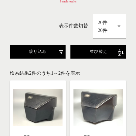
Search results
20件
表示件数切替
20件
絞り込み
並び替え
検索結果2件のうち1～2件を表示