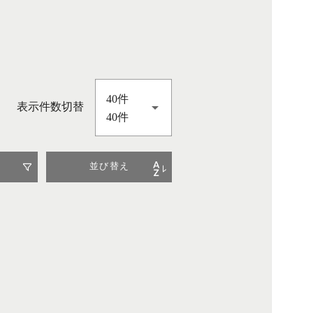
40件
表示件数切替
40件
並び替え