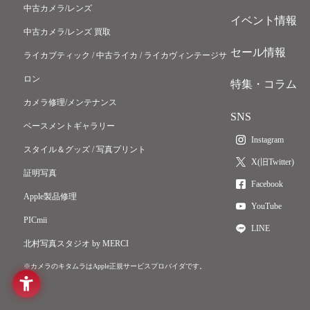
中古カメラ/レンズ
イベント情報
中古カメラ/レンズ 買取
セール情報
ライカブティック / 中古ライカ / ライカヴィンテージサ
ロン
特集・コラム
カメラ修理/メンテナンス
SNS
ベースメントギャラリー
Instagram
スタイル＆グッズ / 写真プリント
X(旧Twitter)
証明写真
Facebook
Apple製品修理
YouTube
PICmii
LINE
北村写真スタジオ by MERCI
※カメラのキタムラはApple正規サービスプロバイダです。